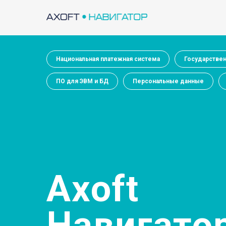
Национальная платежная система
Государстве
ПО для ЭВМ и БД
Персональные данные
Axoft
Навигато