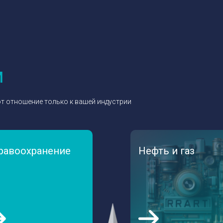
м
т отношение только к вашей индустрии
равоохранение
Нефть и газ