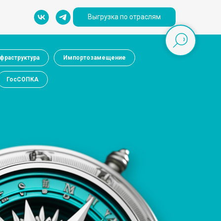
Выгрузка по отраслям
фраструктура
Импортозамещение
ГосСОПКА