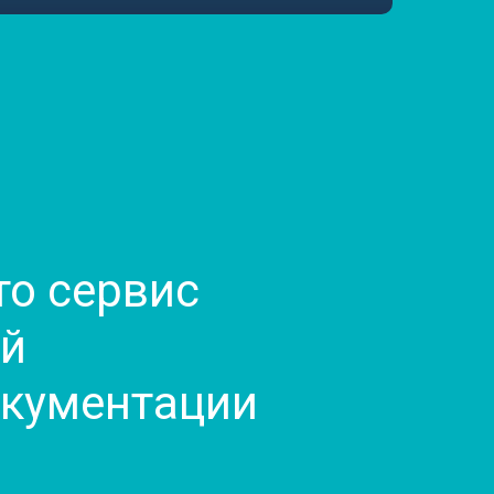
то сервис
ой
окументации