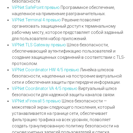
безопасности.
ViPNet SafePoint
превью
Программное обеспечение,
нацеленное на применение разграничительных.
ViPNet Terminal 4
превью
Решение позволяет
организовать защищенный доступ к терминальному
рабочему месту, которое представляет собой заданный
для пользователя набор приложений.
ViPNet TLS Gateway
превью
Шлюз безопасности,
обеспечивающий аутентификацию пользователей и
создание защищенных соединений в соответствии с TLS-
протоколом.
ViPNet Coordinator HW 4/5
превью
Линейка шлюзов
безопасности, нацеленных на построение виртуальной
сети и обеспечения защиты при передаче информации.
ViPNet Coordinator VA 4/5
превью
Виртуальный шлюз
безопасности для надежной защиты каналов связи.
ViPNet xFirewall 5
превью
Шлюз безопасности —
межсетевой экран следующего поколения, который
устанавливается на границе сети, обеспечивает
фильтрацию трафика на всех уровнях, позволяет
создать гранулированную политику безопасности на
основе учетных записей пользователей и списка