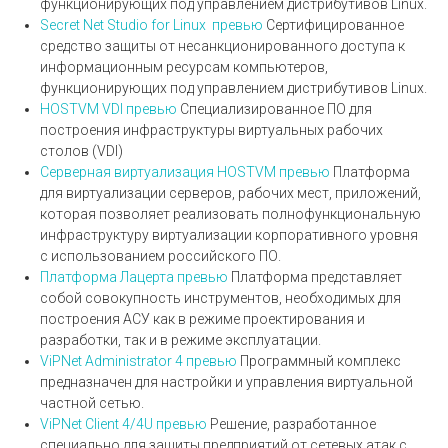
функционирующих под управлением дистрибутивов Linux.
Secret Net Studio for Linux
превью
Сертифицированное
средство защиты от несанкционированного доступа к
информационным ресурсам компьютеров,
функционирующих под управлением дистрибутивов Linux.
HOSTVM VDI
превью
Специализированное ПО для
построения инфраструктуры виртуальных рабочих
столов (VDI)
Серверная виртуализация HOSTVM
превью
Платформа
для виртуализации серверов, рабочих мест, приложений,
которая позволяет реализовать полнофункциональную
инфраструктуру виртуализации корпоративного уровня
с использованием российского ПО.
Платформа Лацерта
превью
Платформа представляет
собой совокупность инструментов, необходимых для
построения АСУ как в режиме проектирования и
разработки, так и в режиме эксплуатации.
ViPNet Administrator 4
превью
Программный комплекс
предназначен для настройки и управления виртуальной
частной сетью.
ViPNet Client 4/4U
превью
Решение, разработанное
специально для защиты предприятий от сетевых атак с