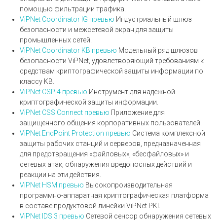
помощью фильтрации трафика.
ViPNet Coordinator IG
превью
Индустриальный шлюз
безопасности и межсетевой экран для защиты
промышленных сетей.
ViPNet Coordinator KB
превью
Модельный ряд шлюзов
безопасности ViPNet, удовлетворяющий требованиям к
средствам криптографической защиты информации по
классу KB.
ViPNet CSP 4
превью
Инструмент для надежной
криптографической защиты информации.
ViPNet CSS Connect
превью
Приложение для
защищенного общения корпоративных пользователей.
ViPNet EndPoint Protection
превью
Система комплексной
защиты рабочих станций и серверов, предназначенная
для предотвращения «файловых», «бесфайловых» и
сетевых атак, обнаружения вредоносных действий и
реакции на эти действия.
ViPNet HSM
превью
Высокопроизводительная
программно-аппаратная криптографическая платформа
в составе продуктовой линейки ViPNet PKI.
ViPNet IDS 3
превью
Сетевой сенсор обнаружения сетевых