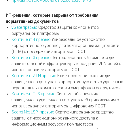
Приказ ФСТЭК России от 02.06.2020 № 76
ИТ-решения, которые закрывают требования
нормативных документов
vGate
превью
Средство защиты компонентов
виртуальной платформы.
Континент 4
превью
Универсальное устройство
корпоративного уровня для всесторонней защиты сети
(UTM) с поддержкой алгоритмов ГОСТ.
Континент 3
превью
Централизованный комплекс для
защиты сетевой инфраструктуры и создания VPN-сетей с
использованием алгоритмов ГОСТ.
Континент ZTN
превью
Клиентское приложение для
защищенного доступа в корпоративную сеть с удаленных
персональных компьютеров и смартфонов сотрудников.
Континент TLS
превью
Система обеспечения
защищенного удаленного доступа к веб-приложениям с
использованием алгоритмов шифрования ГОСТ.
Secret Net LSP
превью
Сертифицированное средство
защиты от несанкционированного доступа к
информационным ресурсам компьютеров,