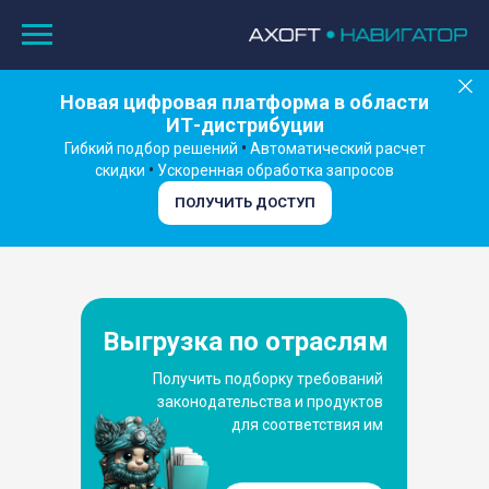
Новая цифровая платформа в области
ИТ-дистрибуции
Гибкий подбор решений
•
Автоматический расчет
скидки
•
Ускоренная обработка запросов
ПОЛУЧИТЬ ДОСТУП
Выгрузка по отраслям
Получить подборку требований
законодательства и продуктов
для соответствия им